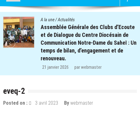
A la une
/
Actualités
lubs d’Ecoute
Quatre cent soixante-deux
iocésain de
des clubs d’écoute du proj
du Sahel : Un
retrouvent le chemin de l’é
nt et de
régions de Koulsé et de Ya
29 décembre 2025
par
webmast
eveq-2
Posted on :
3 avril 2023
By
webmaster