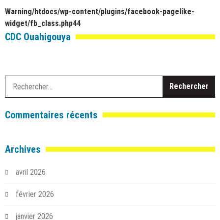
Warning
/htdocs/wp-content/plugins/facebook-pagelike-
widget/fb_class.php
44
CDC Ouahigouya
R
Commentaires récents
Archives
avril 2026
février 2026
janvier 2026