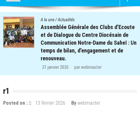
A la une
/
Actualités
e
Quatre cent soixante-deux (462) enfant
des clubs d’écoute du projet REPERE
n
retrouvent le chemin de l’école dans les
régions de Koulsé et de Yaadga.
29 décembre 2025
par
webmaster
r1
Posted on :
13 février 2026
By
webmaster