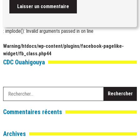
: implode(): Invalid arguments passed in
on line
Warning
/htdocs/wp-content/plugins/facebook-pagelike-
widget/fb_class.php
44
CDC Ouahigouya
R
Commentaires récents
Archives