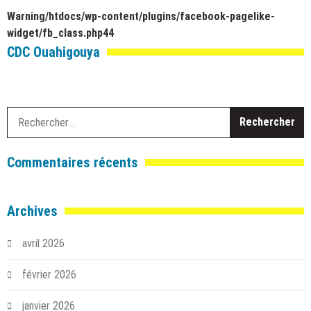
Warning
/htdocs/wp-content/plugins/facebook-pagelike-
widget/fb_class.php
44
CDC Ouahigouya
R
Commentaires récents
Archives
avril 2026
février 2026
janvier 2026