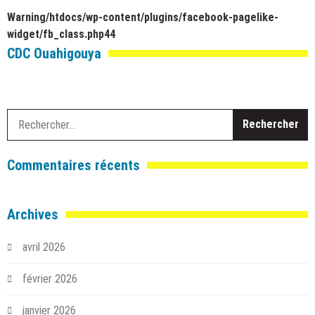
Warning
/htdocs/wp-content/plugins/facebook-pagelike-
widget/fb_class.php
44
CDC Ouahigouya
R
Commentaires récents
Archives
avril 2026
février 2026
janvier 2026