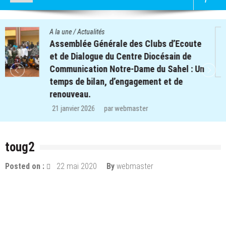
A la une
/
Actualités
Quatre cent soixante-deux (462) enfants
des clubs d’écoute du projet REPERE
retrouvent le chemin de l’école dans les
régions de Koulsé et de Yaadga.
29 décembre 2025
par
webmaster
toug2
Posted on :
22 mai 2020
By
webmaster