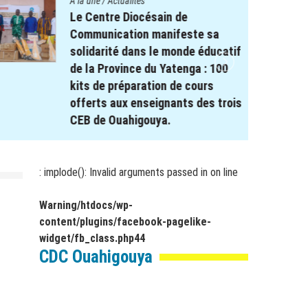
A la une
/
Actualités
Le Centre Diocésain de
Communication manifeste sa
solidarité dans le monde éducatif
de la Province du Yatenga : 100
kits de préparation de cours
offerts aux enseignants des trois
CEB de Ouahigouya.
26 décembre 2025
par
webmaster
: implode(): Invalid arguments passed in
on line
Warning
/htdocs/wp-
content/plugins/facebook-pagelike-
widget/fb_class.php
44
CDC Ouahigouya