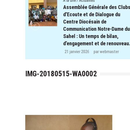
A la une
/
Actualités
nfants des
Assemblée Générale des Club
et REPERE
d’Ecoute et de Dialogue du
 l’école
Centre Diocésain de
ulsé et de
Communication Notre-Dame du
Sahel : Un temps de bilan,
d’engagement et de renouveau
ter
21 janvier 2026
par
webmaster
IMG-20180515-WA0002