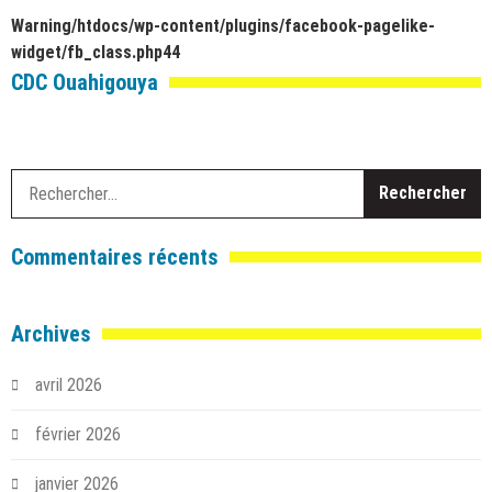
Warning
/htdocs/wp-content/plugins/facebook-pagelike-
widget/fb_class.php
44
CDC Ouahigouya
R
Commentaires récents
Archives
avril 2026
février 2026
janvier 2026