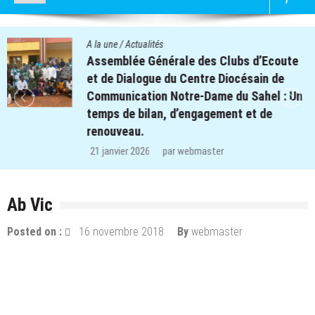
A la une
/
Actualités
Quatre cent soixante-deux (462) enfants
des clubs d’écoute du projet REPERE
retrouvent le chemin de l’école dans les
régions de Koulsé et de Yaadga.
29 décembre 2025
par
webmaster
Ab Vic
Posted on :
16 novembre 2018
By
webmaster