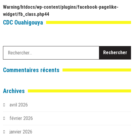
Warning
/htdocs/wp-content/plugins/facebook-pagelike-
widget/fb_class.php
44
CDC Ouahigouya
R
Commentaires récents
Archives
avril 2026
février 2026
janvier 2026