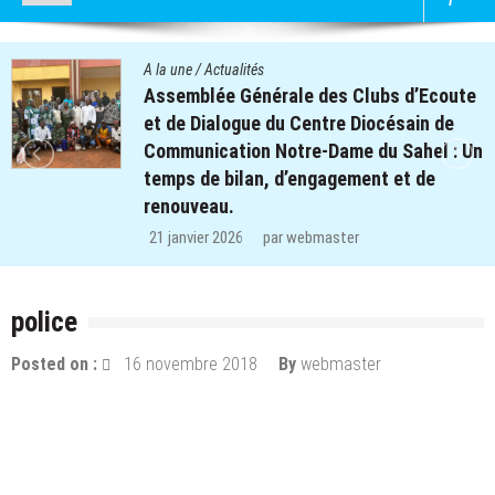
A la une
/
Actualités
ale des Clubs d’Ecoute
Quatre cent soix
u Centre Diocésain de
des clubs d’écou
otre-Dame du Sahel : Un
retrouvent le che
d’engagement et de
régions de Kouls
29 décembre 2025
r
webmaster
police
Posted on :
16 novembre 2018
By
webmaster