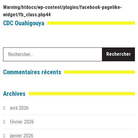
Warning
/htdocs/wp-content/plugins/facebook-pagelike-
widget/fb_class.php
44
CDC Ouahigouya
R
Commentaires récents
Archives
avril 2026
février 2026
janvier 2026