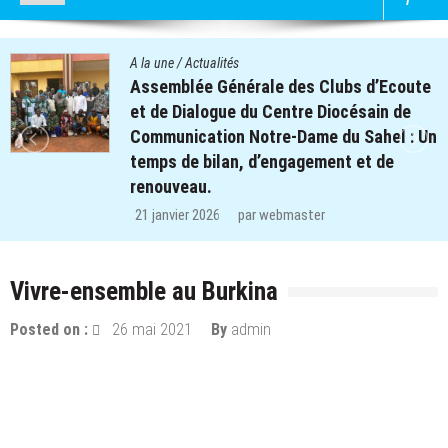
A la une
/
Actualités
 Clubs d’Ecoute
Quatre cent soixante-de
 Diocésain de
des clubs d’écoute du pr
e du Sahel : Un
retrouvent le chemin de l
ement et de
régions de Koulsé et de 
29 décembre 2025
par
webma
er
Vivre-ensemble au Burkina
Posted on :
26 mai 2021
By
admin