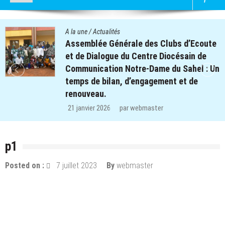
A la une
/
Actualités
lubs d’Ecoute
Quatre cent soixante-deux
iocésain de
des clubs d’écoute du proj
du Sahel : Un
retrouvent le chemin de l’é
nt et de
régions de Koulsé et de Ya
29 décembre 2025
par
webmast
p1
Posted on :
7 juillet 2023
By
webmaster