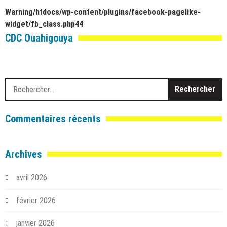
Warning
/htdocs/wp-content/plugins/facebook-pagelike-
widget/fb_class.php
44
CDC Ouahigouya
R
Commentaires récents
Archives
avril 2026
février 2026
janvier 2026