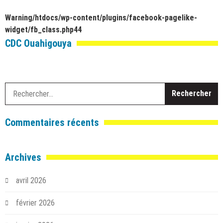
Warning
/htdocs/wp-content/plugins/facebook-pagelike-
widget/fb_class.php
44
CDC Ouahigouya
R
Commentaires récents
Archives
avril 2026
février 2026