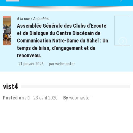
A la une
/
Actualités
Quatre cent soixante-deux (462) enfants
des clubs d’écoute du projet REPERE
retrouvent le chemin de l’école dans les
régions de Koulsé et de Yaadga.
29 décembre 2025
par
webmaster
vist4
Posted on :
23 avril 2020
By
webmaster