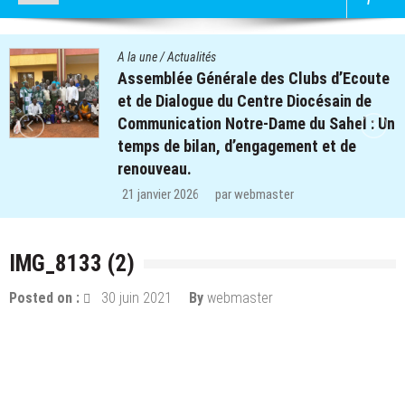
A la une
/
Actualités
bs d’Ecoute
Quatre cent soixante-deux (
césain de
des clubs d’écoute du proje
u Sahel : Un
retrouvent le chemin de l’éco
t et de
régions de Koulsé et de Yaad
29 décembre 2025
par
webmaster
IMG_8133 (2)
Posted on :
30 juin 2021
By
webmaster