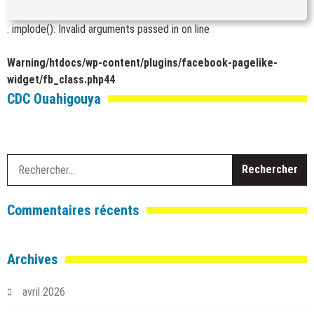
: implode(): Invalid arguments passed in
on line
Warning
/htdocs/wp-content/plugins/facebook-pagelike-
widget/fb_class.php
44
CDC Ouahigouya
R
Commentaires récents
Archives
avril 2026