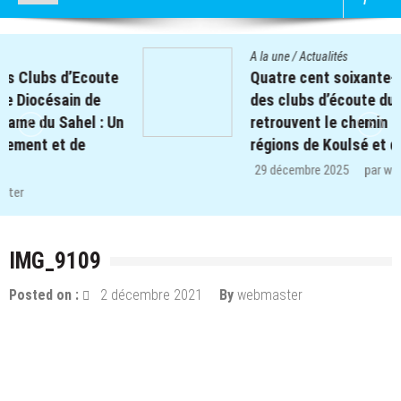
A la une
/
Actualités
Quatre cent soixante-deux (462) enfants
des clubs d’écoute du projet REPERE
retrouvent le chemin de l’école dans les
régions de Koulsé et de Yaadga.
29 décembre 2025
par
webmaster
IMG_9109
Posted on :
2 décembre 2021
By
webmaster