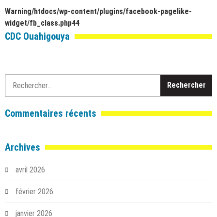
Warning
/htdocs/wp-content/plugins/facebook-pagelike-
widget/fb_class.php
44
CDC Ouahigouya
R
Commentaires récents
Archives
avril 2026
février 2026
janvier 2026