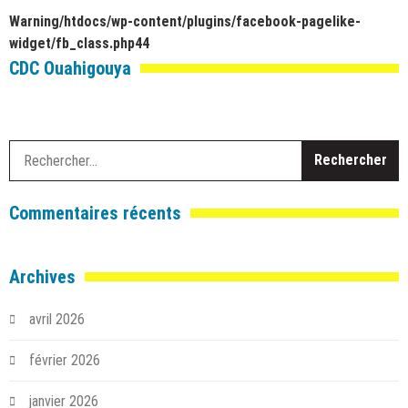
Warning
/htdocs/wp-content/plugins/facebook-pagelike-
widget/fb_class.php
44
CDC Ouahigouya
R
Commentaires récents
Archives
avril 2026
février 2026
janvier 2026