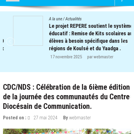
A la une
/
Actualités
Le projet REPERE soutient le système
éducatif : Remise de Kits scolaires aux
élèves à besoin spécifique dans les
régions de Koulsé et du Yaadga .
17 novembre 2025
par
webmaster
CDC/NDS : Célébration de la 6ième édition
de la journée des communautés du Centre
Diocésain de Communication.
Posted on :
27 mai 2024
By
webmaster