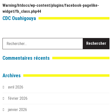
Warning
/htdocs/wp-content/plugins/facebook-pagelike-
widget/fb_class.php
44
CDC Ouahigouya
R
Commentaires récents
Archives
avril 2026
février 2026
janvier 2026