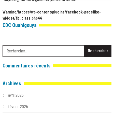
Warning
/htdocs/wp-content/plugins/facebook-pagelike-
widget/fb_class.php
44
CDC Ouahigouya
R
Commentaires récents
Archives
avril 2026
février 2026