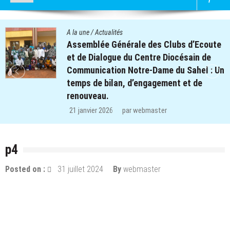
s
A la une
/
Actualité
nérale des Clubs d’Ecoute
Quatre cent s
e du Centre Diocésain de
des clubs d’é
n Notre-Dame du Sahel : Un
retrouvent le 
n, d’engagement et de
régions de Ko
29 décembre 202
par
webmaster
p4
Posted on :
31 juillet 2024
By
webmaster