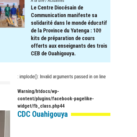
A la une
/
Actualités
Le projet REPERE soutient le
système éducatif : Remise de
Kits scolaires aux élèves à
besoin spécifique dans les
régions de Koulsé et du Yaadga .
17 novembre 2025
par
webmaster
: implode(): Invalid arguments passed in
on line
Warning
/htdocs/wp-
content/plugins/facebook-pagelike-
widget/fb_class.php
44
CDC Ouahigouya