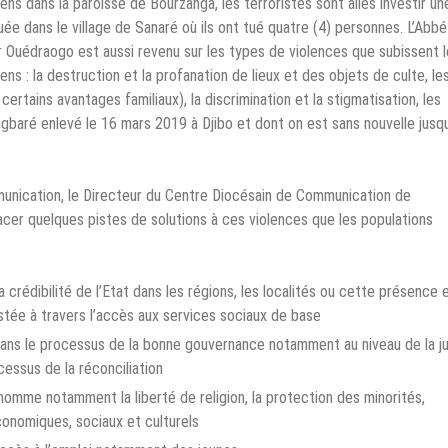
ens dans la paroisse de Bourzanga, les terroristes sont allés investir un
ée dans le village de Sanaré où ils ont tué quatre (4) personnes. L’Abbé
r Ouédraogo est aussi revenu sur les types de violences que subissent 
ens : la destruction et la profanation de lieux et des objets de culte, le
certains avantages familiaux), la discrimination et la stigmatisation, les
baré enlevé le 16 mars 2019 à Djibo et dont on est sans nouvelle jusq
unication, le Directeur du Centre Diocésain de Communication de
cer quelques pistes de solutions à ces violences que les populations
 crédibilité de l’Etat dans les régions, les localités ou cette présence 
stée à travers l’accès aux services sociaux de base
dans le processus de la bonne gouvernance notamment au niveau de la j
cessus de la réconciliation
’homme notamment la liberté de religion, la protection des minorités,
conomiques, sociaux et culturels