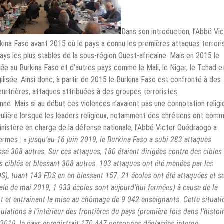
Dans son introduction, l’Abbé Vi
kina Faso avant 2015 où le pays a connu les premières attaques terrori
ays les plus stables de la sous-région Ouest-africaine. Mais en 2015 le
ée au Burkina Faso et d’autres pays comme le Mali, le Niger, le Tchad et
gilisée. Ainsi donc, à partir de 2015 le Burkina Faso est confronté à des
eurtrières, attaques attribuées à des groupes terroristes
enne. Mais si au début ces violences n’avaient pas une connotation religi
ingulière lorsque les leaders religieux, notamment des chrétiens ont co
 ministère en charge de la défense nationale, l’Abbé Victor Ouédraogo a
termes :
« jusqu’au 16 juin 2019, le Burkina Faso a subi 283 attaques
ssé 308 autres. Sur ces attaques, 180 étaient dirigées contre des cibles
ts ciblés et blessant 308 autres. 103 attaques ont été menées par les
FDS), tuant 143 FDS en en blessant 157. 21 écoles ont été attaquées et s
le de mai 2019, 1 933 écoles sont aujourd’hui fermées) à cause de la
t et entraînant la mise au chômage de 9 042 enseignants. Cette situati
ations à l’intérieur des frontières du pays (première fois dans l’histoi
2019, le pays enregistrait 170 447 personnes déplacées interne,