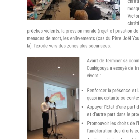
chréti
mosqu
Victo
chréti
prêches violents, la pression morale (rejet et privation de 
menaces de mort, les enlèvements (cas du Père Joël Youg
là), l’exode vers des zones plus sécurisées.
Avant de terminer sa comm
Ouahigouya a essayé de tra
vivent :
Renforcer la présence et la
quasi inexistante ou conte
Appuyer l’Etat d’une part 
et d’autre part dans le pro
Promouvoir les droits de l
l’amélioration des droits é