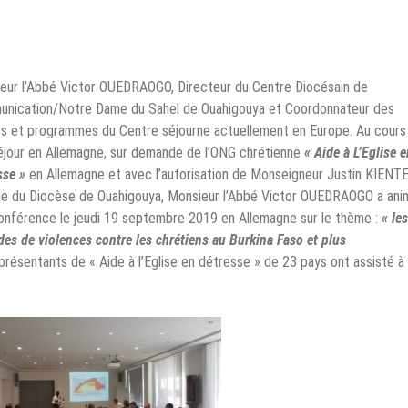
eur l’Abbé Victor OUEDRAOGO, Directeur du Centre Diocésain de
nication/Notre Dame du Sahel de Ouahigouya et Coordonnateur des
ts et programmes du Centre séjourne actuellement en Europe. Au cours
éjour en Allemagne, sur demande de l’ONG chrétienne
« Aide à L’Eglise e
sse »
en Allemagne et avec l’autorisation de Monseigneur Justin KIENT
e du Diocèse de Ouahigouya, Monsieur l’Abbé Victor OUEDRAOGO a ani
onférence le jeudi 19 septembre 2019 en Allemagne sur le thème :
« les
des de violences contre les chrétiens au Burkina Faso et plus
eprésentants de « Aide à l’Eglise en détresse » de 23 pays ont assisté à 