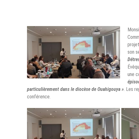
Monsi
Commu
proje
son s
Détre
Évêqu
une c
épiso
particulièrement dans le diocèse de Ouahigouya »
. Les r
conférence.