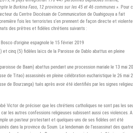
mpte le Burkina Faso, 12 provinces sur les 45 et 46 communes »
. Pour c
Directeur du Centre Diocésain de Communication de Ouahigouya a fait
remière fois les terroristes s’en prennent de façon directe et violente
nats des prêtres et fidèles chrétiens suivants :
Bosco d’origine espagnole le 15 février 2019
t cinq (5) fidèles laïcs de la Paroisse de Dablo abattus en pleine
 (paroisse de Baam) abattus pendant une procession mariale le 13 mai 2
sse de Titao) assassinés en pleine célébration eucharistique le 26 mai 
se de Bourzanga) tués après avoir été identifiés par les signes religieu
Abbé Victor de préciser que les chrétiens catholiques ne sont pas les se
 car les autres confessions religieuses subissent aussi ces violences. A 
mple un pasteur protestant et quelques-uns de ses fidèles ont été
sinés dans la province du Soum. Le lendemain de l’assassinat des quatre