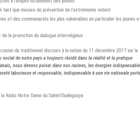
’accès à l’emploi notamment des jeunes.
en tant que mesure de prévention de l’extrémisme violent
es et des communautés les plus vulnérables en particulier les jeunes et
r de la promotion du dialogue interreligieux
casion du traditionnel discours à la nation du 11 décembre 2017 sur la
su social de notre pays a toujours résidé dans la réalité et la pratique
amais, nous devons puiser dans nos racines, les énergies indispensabl
enneté laborieuse et responsable, indispensable à une vie nationale port
 la Radio Notre Dame du Sahel/Ouahigouya