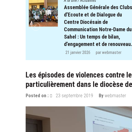
A la une
/
Actualités
es Clubs
Quatre cent soixante-deux (46
e du
enfants des clubs d’écoute du
projet REPERE retrouvent le
Dame du
chemin de l’école dans les
an,
régions de Koulsé et de Yaadga
nouveau.
29 décembre 2025
par
webmaster
ter
Les épisodes de violences contre le
particulièrement dans le diocèse d
Posted on :
23 septembre 2019
By
webmaster