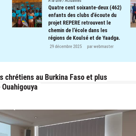
A la une
/
Actualités
2)
Le Centre Diocésain de
Communication manifeste sa
solidarité dans le monde éducatif
de la Province du Yatenga : 100
.
kits de préparation de cours
offerts aux enseignants des trois
CEB de Ouahigouya.
26 décembre 2025
par
webmaster
s chrétiens au Burkina Faso et plus
e Ouahigouya