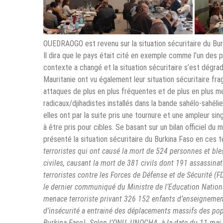
OUEDRAOGO est revenu sur la situation sécuritaire du Bur
Il dira que le pays était cité en exemple comme l’un des p
contexte a changé et la situation sécuritaire s’est dégrad
Mauritanie ont vu également leur situation sécuritaire fra
attaques de plus en plus fréquentes et de plus en plus m
radicaux/djihadistes installés dans la bande sahélo-sahéli
elles ont par la suite pris une tournure et une ampleur s
à être pris pour cibles. Se basant sur un bilan officiel du
présenté la situation sécuritaire du Burkina Faso en ces 
terroristes qui ont causé la mort de 524 personnes et ble
civiles, causant la mort de 381 civils dont 191 assassina
terroristes contre les Forces de Défense et de Sécurité (
le dernier communiqué du Ministre de l’Education Nationa
menace terroriste privant 326 152 enfants d’enseignemen
d’insécurité a entrainé des déplacements massifs des popul
Burkina Faso). Selon l’ONU, UNOCHA, à la date du 11 mai 