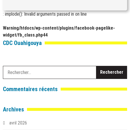
: implode(): Invalid arguments passed in
on line
Warning
/htdocs/wp-content/plugins/facebook-pagelike-
widget/fb_class.php
44
CDC Ouahigouya
R
Commentaires récents
Archives
avril 2026