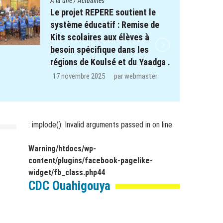
A la une
/
Actualités
Le projet REPERE soutient le
système éducatif : Remise de
Kits scolaires aux élèves à
besoin spécifique dans les
régions de Koulsé et du Yaadga .
17 novembre 2025
par
webmaster
: implode(): Invalid arguments passed in
on line
Warning
/htdocs/wp-
content/plugins/facebook-pagelike-
widget/fb_class.php
44
CDC Ouahigouya