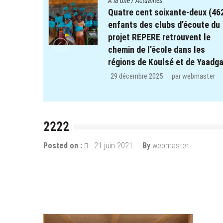
A la une
/
Actualités
es Clubs
Quatre cent soixante-deux (46
e du
enfants des clubs d’écoute du
projet REPERE retrouvent le
Dame du
chemin de l’école dans les
an,
régions de Koulsé et de Yaadga
nouveau.
29 décembre 2025
par
webmaster
ter
2222
Posted on :
21 juin 2021
By
webmaster