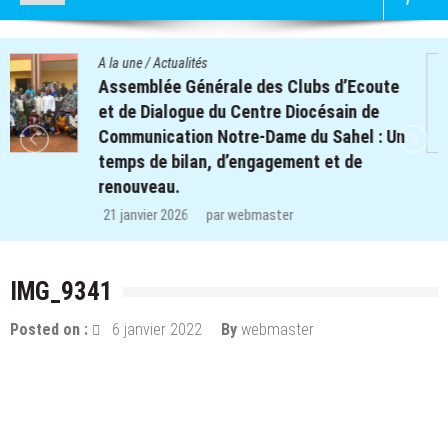
A la une
/
Actualités
te
Quatre cent soixante-deux (462) enfan
des clubs d’écoute du projet REPERE
 Un
retrouvent le chemin de l’école dans le
régions de Koulsé et de Yaadga.
29 décembre 2025
par
webmaster
IMG_9341
Posted on :
6 janvier 2022
By
webmaster