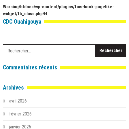
Warning
/htdocs/wp-content/plugins/facebook-pagelike-
widget/fb_class.php
44
CDC Ouahigouya
R
Commentaires récents
Archives
avril 2026
février 2026
janvier 2026