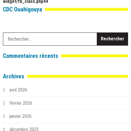
widget/fb_class.php
44
CDC Ouahigouya
R
Commentaires récents
Archives
avril 2026
février 2026
janvier 2026
décembre 2025