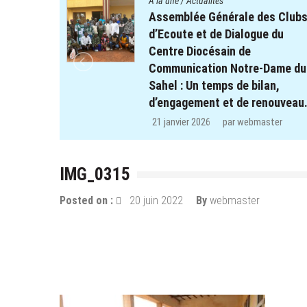
A la une
/
Actualités
es Clubs
Quatre cent soixante-deux (46
e du
enfants des clubs d’écoute du
projet REPERE retrouvent le
-Dame du
chemin de l’école dans les
an,
régions de Koulsé et de Yaadg
nouveau.
29 décembre 2025
par
webmaster
ster
IMG_0315
Posted on :
20 juin 2022
By
webmaster