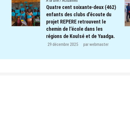
A la une
/
Actualités
2)
Le Centre Diocésain de
Communication manifeste sa
solidarité dans le monde éducatif
de la Province du Yatenga : 100
a.
kits de préparation de cours
offerts aux enseignants des trois
CEB de Ouahigouya.
26 décembre 2025
par
webmaster