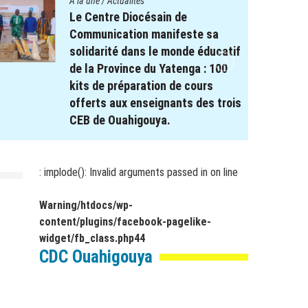
A la une
/
Actualités
Le projet REPERE soutient le
système éducatif : Remise de
Kits scolaires aux élèves à
besoin spécifique dans les
régions de Koulsé et du Yaadga .
17 novembre 2025
par
webmaster
: implode(): Invalid arguments passed in
on line
Warning
/htdocs/wp-
content/plugins/facebook-pagelike-
widget/fb_class.php
44
CDC Ouahigouya