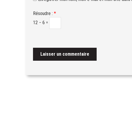
Résoudre :
*
12 − 6 =