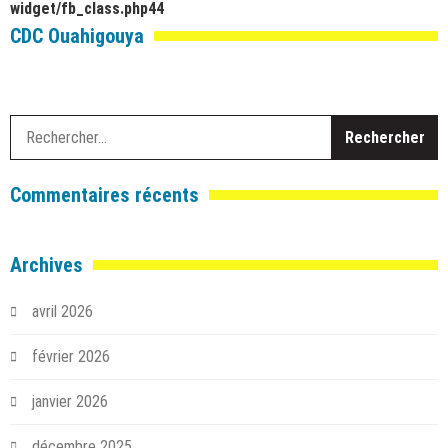
widget/fb_class.php
44
CDC Ouahigouya
R
Commentaires récents
Archives
avril 2026
février 2026
janvier 2026
décembre 2025