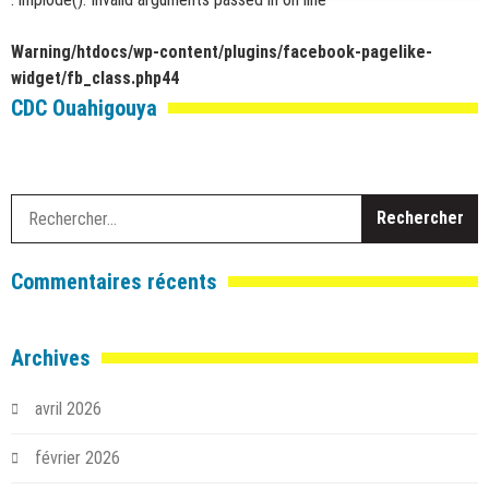
Warning
/htdocs/wp-content/plugins/facebook-pagelike-
widget/fb_class.php
44
CDC Ouahigouya
R
Commentaires récents
Archives
avril 2026
février 2026