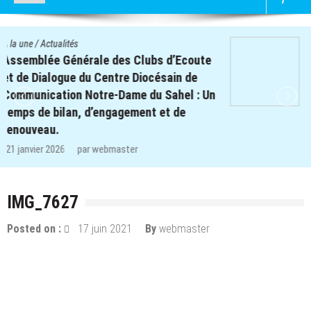
A la une
/
Actualités
Quatre cent soixante-deux (462) enfants
des clubs d’écoute du projet REPERE
retrouvent le chemin de l’école dans les
régions de Koulsé et de Yaadga.
29 décembre 2025
par
webmaster
IMG_7627
Posted on :
17 juin 2021
By
webmaster