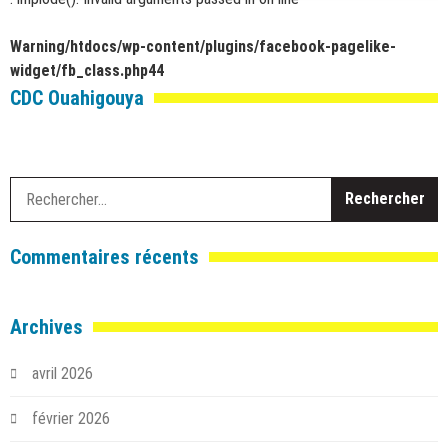
Warning
/htdocs/wp-content/plugins/facebook-pagelike-
widget/fb_class.php
44
CDC Ouahigouya
R
Commentaires récents
Archives
avril 2026
février 2026