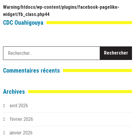
Warning
/htdocs/wp-content/plugins/facebook-pagelike-
widget/fb_class.php
44
CDC Ouahigouya
R
Commentaires récents
Archives
avril 2026
février 2026
janvier 2026