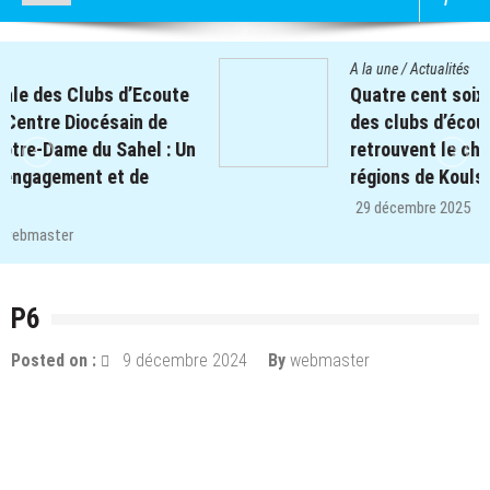
A la une
/
Actualités
Quatre cent soixante-deux (462) enfants
des clubs d’écoute du projet REPERE
retrouvent le chemin de l’école dans les
régions de Koulsé et de Yaadga.
29 décembre 2025
par
webmaster
P6
Posted on :
9 décembre 2024
By
webmaster