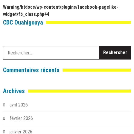
Warning
/htdocs/wp-content/plugins/facebook-pagelike-
widget/fb_class.php
44
CDC Ouahigouya
R
Commentaires récents
Archives
avril 2026
février 2026
janvier 2026