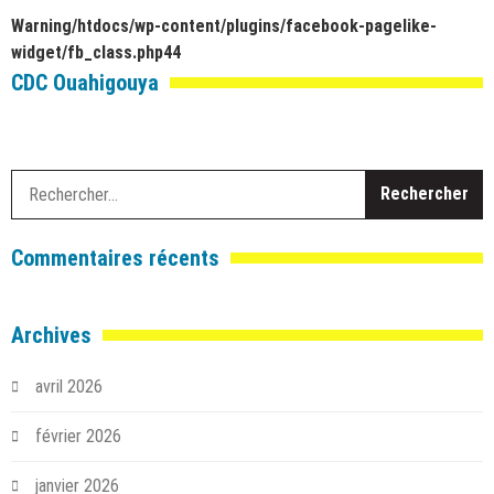
Warning
/htdocs/wp-content/plugins/facebook-pagelike-
widget/fb_class.php
44
CDC Ouahigouya
R
Commentaires récents
Archives
avril 2026
février 2026
janvier 2026