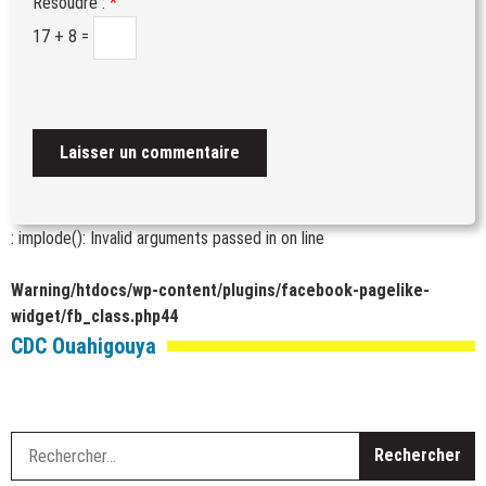
Résoudre :
*
17 + 8 =
: implode(): Invalid arguments passed in
on line
Warning
/htdocs/wp-content/plugins/facebook-pagelike-
widget/fb_class.php
44
CDC Ouahigouya
R