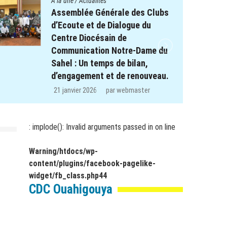
A la une
/
Actualités
Quatre cent soixante-deux (462)
enfants des clubs d’écoute du
projet REPERE retrouvent le
chemin de l’école dans les
régions de Koulsé et de Yaadga.
29 décembre 2025
par
webmaster
: implode(): Invalid arguments passed in
on line
Warning
/htdocs/wp-
content/plugins/facebook-pagelike-
widget/fb_class.php
44
CDC Ouahigouya