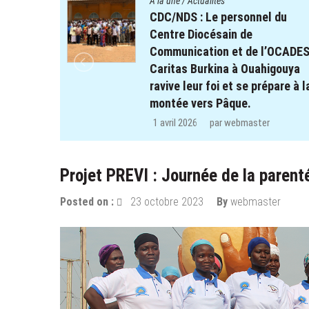
A la une
/
Actualités
l du
Cinq cent cinq (505) enfants d
clubs d’écoute du projet REPE
l’OCADES
retrouvent le chemin de l’école
igouya
dans les régions de Koulsé et 
pare à la
Yaadga.
13 février 2026
par
webmaster
r
Projet PREVI : Journée de la parent
Posted on :
23 octobre 2023
By
webmaster