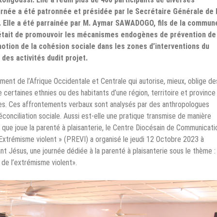
née a été patronnée et présidée par le Secrétaire Générale de 
 Elle a été parrainée par M. Aymar SAWADOGO, fils de la commun
ie était de promouvoir les mécanismes endogènes de prévention de
otion de la cohésion sociale dans les zones d’interventions du
 des activités dudit projet.
ment de l’Afrique Occidentale et Centrale qui autorise, mieux, oblige de
certaines ethnies ou des habitants d’une région, territoire et province
es. Ces affrontements verbaux sont analysés par des anthropologues
nciliation sociale. Aussi est-elle une pratique transmise de manière
 que joue la parenté à plaisanterie, le Centre Diocésain de Communicati
l’Extrémisme violent » (PREVI) a organisé le jeudi 12 Octobre 2023 à
nt Jésus, une journée dédiée à la parenté à plaisanterie sous le thème :
 de l’extrémisme violent».