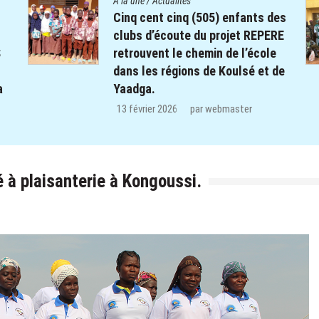
A la une
/
Actualités
es
Assemblée Générale des Clubs
RE
d’Ecoute et de Dialogue du
Centre Diocésain de
de
Communication Notre-Dame du
Sahel : Un temps de bilan,
d’engagement et de renouveau.
21 janvier 2026
par
webmaster
é à plaisanterie à Kongoussi.