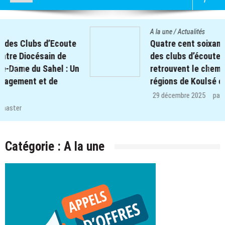
A la une
/
Actualités
Quatre cent soixante-deux (462) enfants
des clubs d’écoute du projet REPERE
retrouvent le chemin de l’école dans les
régions de Koulsé et de Yaadga.
29 décembre 2025
par
webmaster
Catégorie :
A la une