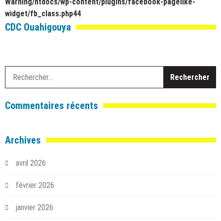
Warning
/htdocs/wp-content/plugins/facebook-pagelike-
widget/fb_class.php
44
CDC Ouahigouya
R
Commentaires récents
Archives
avril 2026
février 2026
janvier 2026