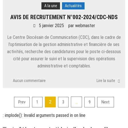
A la une
Actualités
AVIS DE RECRUTEMENT N°002-2024/CDC-NDS
5 janvier 2025
par
webmaster
Le Centre Diocésain de Communication (CDC), dans le cadre de
l’optimisation de la gestion administrative et financière de ses
activités, recherche des candidatures pour le poste ci-dessous
cité pour assurer le suivi et la supervision des opérations
administrative et comptables.
Aucun commentaire
Lire la suite
Pagination
2
…
Prev
1
3
9
Next
des
: implode(): Invalid arguments passed in
on line
publications